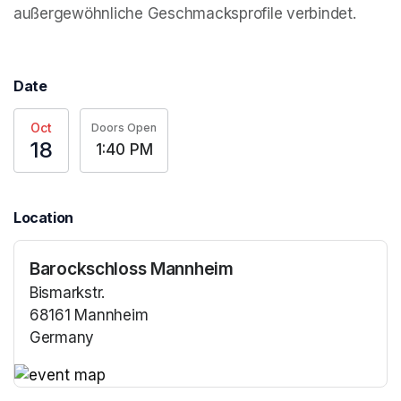
außergewöhnliche Geschmacksprofile verbindet.
Date
Oct
Doors Open
18
1:40 PM
Location
Barockschloss Mannheim
Bismarkstr.
68161 Mannheim
Germany
(opens in a new tab)
(opens in a new tab)