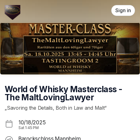
Skip header
Sign in
World of Whisky Masterclass -
The MaltLovingLawyer
„Savoring the Details, Both in Law and Malt“
10/18/2025
Sat
1:45 PM
Barockschloss Mannheim