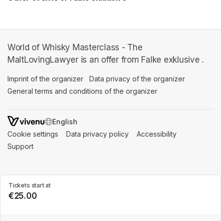
World of Whisky Masterclass - The
MaltLovingLawyer is an offer from Falke exklusive .
Imprint of the organizer
(opens in a new tab)
Data privacy of the organizer
(opens in 
General terms and conditions of the organizer
(opens in a new ta
SWITCH LANGUAGE
Cookie settings
(opens in a new tab)
Data privacy policy
(opens in a new tab)
Accessibility
(opens in a n
Support
(opens in a new tab)
Tickets start at
€25.00