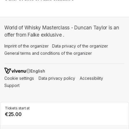
World of Whisky Masterclass - Duncan Taylor is an
offer from Falke exklusive .
Imprint of the organizer
(opens in a new tab)
Data privacy of the organizer
(opens in 
General terms and conditions of the organizer
(opens in a new ta
SWITCH LANGUAGE
Cookie settings
(opens in a new tab)
Data privacy policy
(opens in a new tab)
Accessibility
(opens in a n
Support
(opens in a new tab)
Tickets start at
€25.00