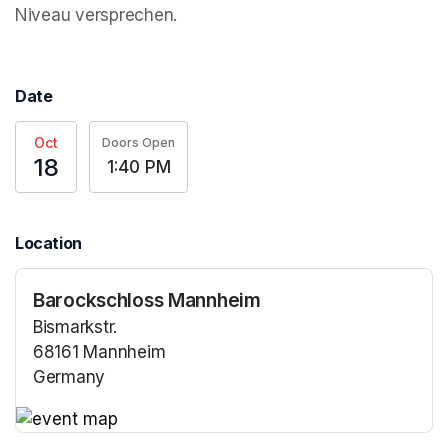
Niveau versprechen.
Date
Oct
Doors Open
18
1:40 PM
Location
Barockschloss Mannheim
Bismarkstr.
68161 Mannheim
Germany
(opens in a new tab)
(opens in a new tab)